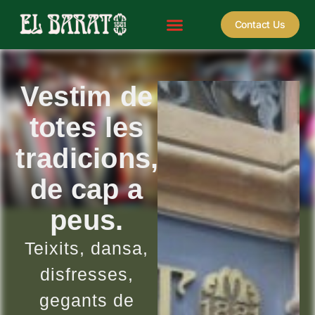
Contact Us
Vestim de
totes les
tradicions,
de cap a
peus.
Teixits, dansa,
disfresses,
gegants de